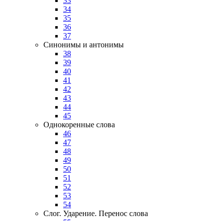
33
34
35
36
37
Синонимы и антонимы
38
39
40
41
42
43
44
45
Однокоренные слова
46
47
48
49
50
51
52
53
54
Слог. Ударение. Перенос слова